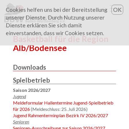
Cookies helfen uns bei der Bereitstellung
OK
unserer Dienste. Durch Nutzung unserer
Dienste erklären Sie sich damit
Sie befinden sich auf: Downloads
einverstanden, dass wir Cookies setzen.
Basketball für die Region
Alb/Bodensee
Downloads
Spielbetrieb
Saison 2026/2027
Jugend
Meldeformular Hallentermine Jugend-Spielbetrieb
für 2026
(Meldeschluss: 25. Juli 2026)
Jugend Rahmenterminplan Bezirk IV 2026/2027
Senioren
Senioren-Ausschreibung zur Saison 2026/2027